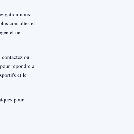
avigation nous
plus consultes et
egee et ne
s contactez ou
 pour repondre a
portifs et le
niques pour