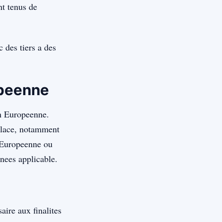
nt tenus de
 des tiers a des
opeenne
on Europeenne.
 place, notamment
n Europeenne ou
nnees applicable.
ire aux finalites