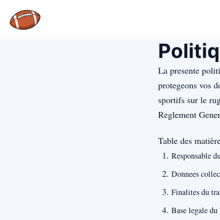
Politi
La presente polit
protegeons vos do
sportifs sur le r
Reglement General
Table des matièr
Responsable du
Donnees collec
Finalites du tr
Base legale du 