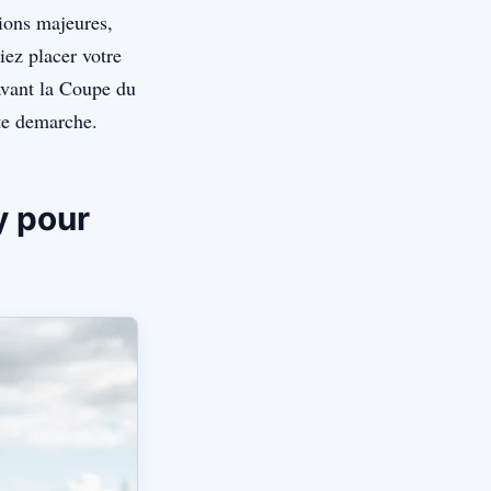
tions majeures,
iez placer votre
avant la Coupe du
te demarche.
y pour