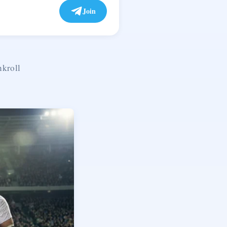
Join
nkroll