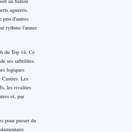
port au ballon
erts aguerris.
e peu d'autres
qui rythme l'annee
ch du Top 14. Ce
e ses subtilites.
mes logiques
c Castres. Les
s, les rivalites
tres et, par
es pour passer du
fondamentaux